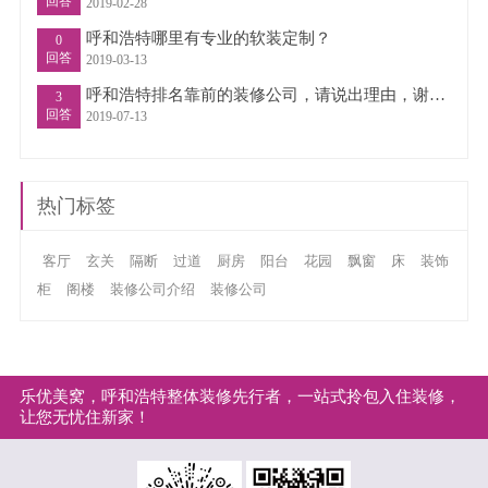
回答
2019-02-28
呼和浩特哪里有专业的软装定制？
0
回答
2019-03-13
呼和浩特排名靠前的装修公司，请说出理由，谢谢！
3
回答
2019-07-13
热门标签
客厅
玄关
隔断
过道
厨房
阳台
花园
飘窗
床
装饰
柜
阁楼
装修公司介绍
装修公司
乐优美窝，呼和浩特整体装修先行者，一站式拎包入住装修，
让您无忧住新家！