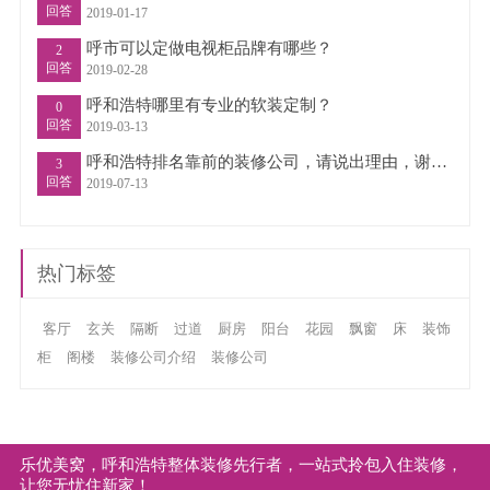
回答
2019-01-17
呼市可以定做电视柜品牌有哪些？
2
回答
2019-02-28
呼和浩特哪里有专业的软装定制？
0
回答
2019-03-13
呼和浩特排名靠前的装修公司，请说出理由，谢谢！
3
回答
2019-07-13
热门标签
客厅
玄关
隔断
过道
厨房
阳台
花园
飘窗
床
装饰
柜
阁楼
装修公司介绍
装修公司
乐优美窝，呼和浩特整体装修先行者，一站式拎包入住装修，
让您无忧住新家！