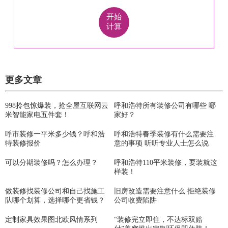
开始
计算
更多文章
998拎包惊爆装，抢全屋互联网云
呼和浩特所有装修公司有哪些 哪
米智能家电五件套！
家好？
呼市装修一平米多少钱？呼和浩
呼和浩特春季装修有什么需要注
特装修报价
意的事项 听听专业人士怎么说
可以分期装修吗？怎么办理？
呼和浩特110平米装修，要装就这
样装！
做装修找装修公司和自己找施工
旧房改造需要注意什么 拒绝装修
队哪个划算，选择哪个更省钱？
公司收费陷阱
定制家具效果图北欧风情系列
“装修完立即住，不达标双赔