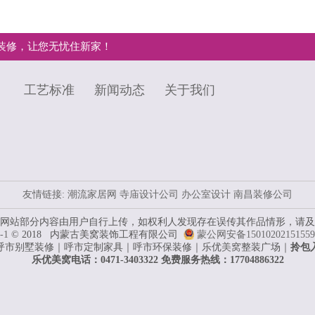
装修，让您无忧住新家！
工艺标准
新闻动态
关于我们
友情链接:
潮流家居网
寺庙设计公司
办公室设计
南昌装修公司
网站部分内容由用户自行上传，如权利人发现存在误传其作品情形，请及
-1
© 2018 内蒙古美窝装饰工程有限公司
蒙公网安备1501020215155
呼市别墅装修｜呼市定制家具｜呼市环保装修｜乐优
美窝
整装广场｜
拎包
乐优美窝电话：0471-3403322 免费服务热线：17704886322