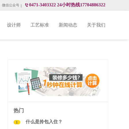
0471-3403322 24小时热线17704886322
微信公众号
设计师
工艺标准
新闻动态
关于我们
热门
什么是拎包入住？
1