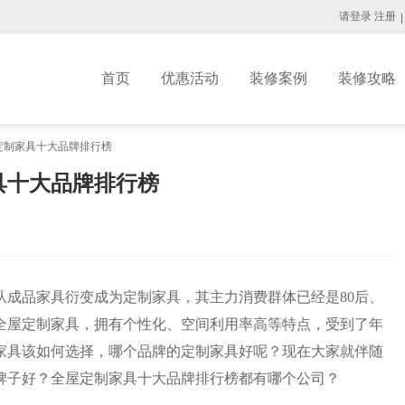
请登录
注册
首页
优惠活动
装修案例
装修攻略
定制家具十大品牌排行榜
具十大品牌排行榜
从成品家具衍变成为定制家具，其主力消费群体已经是80后、
现全屋定制家具，拥有个性化、空间利用率高等特点，受到了年
家具该如何选择，哪个品牌的定制家具好呢？现在大家就伴随
牌子好？全屋定制家具十大品牌排行榜都有哪个公司？