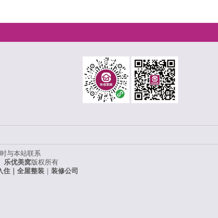
时与本站联系
9
乐优美窝
版权所有
入住｜全屋整装
｜
装修公司