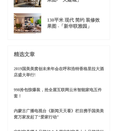
130平米 现代 简约 装修效
果图 -「新华联雅园」
精选文章
2019国美美窝创未来年会在呼和浩特香格里拉大酒
店盛大举行!
998拎包惊爆装，抢全屋互联网云米智能家电五件
套！
内蒙古广播电视台《新闻天天看》栏目携手国美美
窝万家发起了“爱家行动”