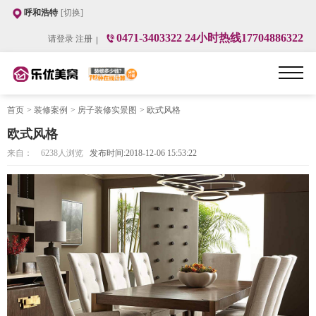
呼和浩特
[切换]
0471-3403322 24小时热线17704886322
请登录
注册
首页
>
装修案例
>
房子装修实景图
>
欧式风格
欧式风格
来自：
6238
人浏览
发布时间:2018-12-06 15:53:22