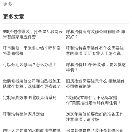
更多
更多文章
998拎包惊爆装，抢全屋互联网云
呼和浩特所有装修公司有哪些 哪
米智能家电五件套！
家好？
呼市装修一平米多少钱？呼和浩
呼和浩特春季装修有什么需要注
特装修报价
意的事项 听听专业人士怎么说
可以分期装修吗？怎么办理？
呼和浩特110平米装修，要装就这
样装！
做装修找装修公司和自己找施工
旧房改造需要注意什么 拒绝装修
队哪个划算，选择哪个更省钱？
公司收费陷阱
定制家具效果图北欧风情系列
“装修完立即住，不达标双赔
付”美窝推出定制环保即住装！
呼和浩特整体家具定做
2020年装修前要做好的准备工作_
注意事项，请收好！
内行人才知道的水电改造中猫腻
房屋装修是自己装还是装修公司