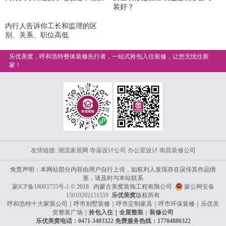
装好？
内行人告诉你工长和监理的区
别、关系、职位高低
乐优美窝，呼和浩特整体装修先行者，一站式拎包入住装修，让您无忧住新
家！
友情链接:
潮流家居网
寺庙设计公司
办公室设计
南昌装修公司
免责声明：本网站部分内容由用户自行上传，如权利人发现存在误传其作品情
形，请及时与本站联系
蒙ICP备18003755号-1
© 2018 内蒙古美窝装饰工程有限公司
蒙公网安备
15010202151559
乐优美窝
版权所有
呼和浩特十大家装公司｜呼市别墅装修｜呼市定制家具｜呼市环保装修｜乐优
美
窝
整装广场｜
拎包入住｜全屋整装
｜
装修公司
乐优美窝电话：0471-3403322 免费服务热线：17704886322