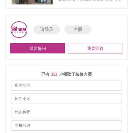
既费钱又费时间，所以可以理解为
时候都会把口碑问题作为选择公司
装修效果在一定程度上是由设计确
的重中之重条件，很多人问乐优美
定的，同样装修也是众多人关注的
窝装修公司的口碑怎么样，今天小
一个话题，今天我们就来介绍呼市
编带大家来了解一下，也教大家一
装修设计哪家好？呼市装修设计推
请登录
注册
些判断装修公司口碑好与坏的方
荐。
法。
我要提问
我要回答
已有
252
户领取了装修方案