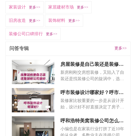
家装设计
家居建材市场
更多>>
更多>>
旧房改造
装饰材料
更多>>
更多>>
装修公司口碑排行
更多>>
问答专辑
更多>>
房屋装修是自己装还是装修公司装好？
新房刚刚交房想装修，又陷入了自
装还是找装修公司的旋涡中，选哪
一个都担心装不好，自装什么都不
懂，没时间怎么办？装修公司选不
呼市装修设计哪家好？呼市装修设计推荐（新版推荐）
好，被坑了怎么办？那房屋装修是
装修家比较重要的一步是从设计开
自己装还是装修公司哪一种才合适
始，设计好不好直接决定了房子功
我们就通过这篇文章来看看吧。
能是否健全，生活是否舒适。有了
好的设计方案就有了充分的准备，
呼和浩特美窝装修公司怎么样?
在装修的时候就会更加得心应手，
小编也是在家装行业打拼了近10年
做到有备无患，如果设计不到位，
的从业者，多数业主在选择公司的