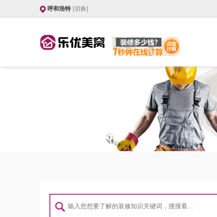
呼和浩特
[切换]