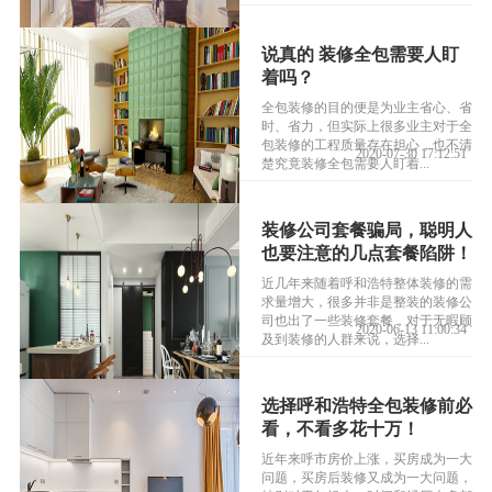
说真的 装修全包需要人盯
着吗？
全包装修的目的便是为业主省心、省
时、省力，但实际上很多业主对于全
包装修的工程质量存在担心，也不清
2020-07-30 17:12:51
楚究竟装修全包需要人盯着...
装修公司套餐骗局，聪明人
也要注意的几点套餐陷阱！
近几年来随着呼和浩特整体装修的需
求量增大，很多并非是整装的装修公
司也出了一些装修套餐，对于无暇顾
2020-06-13 11:00:34
及到装修的人群来说，选择...
选择呼和浩特全包装修前必
看，不看多花十万！
近年来呼市房价上涨，买房成为一大
问题，买房后装修又成为一大问题，