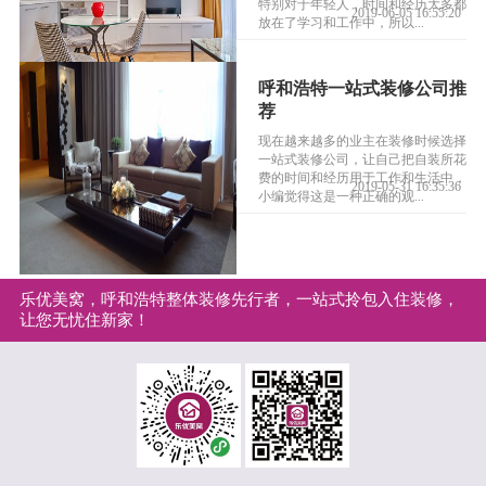
特别对于年轻人，时间和经历大多都
2019-06-05 16:55:20
放在了学习和工作中，所以...
呼和浩特一站式装修公司推
荐
现在越来越多的业主在装修时候选择
一站式装修公司，让自己把自装所花
费的时间和经历用于工作和生活中，
2019-05-31 16:35:36
小编觉得这是一种正确的观...
乐优美窝，呼和浩特整体装修先行者，一站式拎包入住装修，
让您无忧住新家！