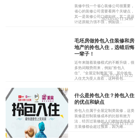
装修中找一个省心装修公司很重要，
省心的装修公司需要看两个关键点，
其一是装修公司口碑如何，其二是设
2023-03-02 11:34:09
计还原能力强不强，例如设...
毛坯房做拎包入住装修和房
地产的拎包入住，选错后悔
一辈子！
近年来随着装修模式的不断升级，很
多热词顺势而来，例如“拎包入
住”、“全屋定制整装”等，其中拎包
2018-12-30 11:33:22
入住尤为受人喜欢，这种拎包...
什么是拎包入住？拎包入住
的优点和缺点
拎包入住属于全屋定制类装修，这类
装修是控制装修成本的比较有效方
法，经历过装修的人们都知道很多业
2018-12-19 13:15:31
主装修都会超过预算，因为难...