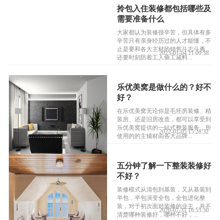
拎包入住装修都包括哪些及
需要准备什么
大家都认为装修很辛苦，但具体有多
辛苦只有亲身经历过的人才能懂，不
止是要和各大主材的销售斗志斗勇，
2023-01-04 11:09:38
还要时刻防着工人偷工减料...
乐优美窝是做什么的？好不
好？
在乐优美窝无论你是毛坯房装修、精
装房、还是旧房改造，都可以享受到
乐优美窝提供的一站式整装服务，所
2022-01-05 15:28:32
使用的的主辅材由各大品牌...
五分钟了解一下整装装修好
不好？
装修模式从清包到基装，又从基装到
半包，半包演变全包，全包进化整
装，对于初次面对装修的业主，并不
2020-07-31 16:55:30
清楚哪种装修好，哪种不好，...